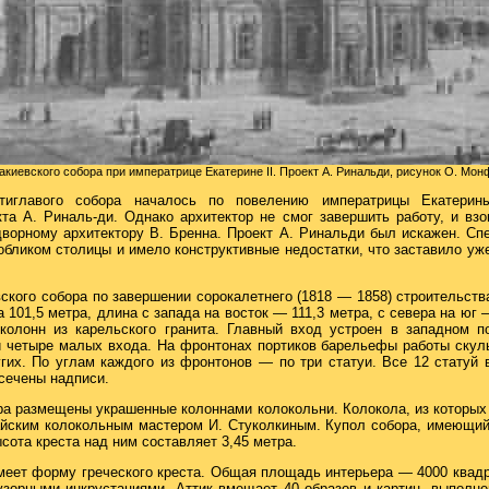
акиевского собора при императрице Екатерине II. Проект А. Ринальди, рисунок О. Мон
ятиглавого собора началось по повелению императрицы Екатерин
кта А. Риналь-ди. Однако архитектор не смог завершить работу, и вз
дворному архитектору В. Бренна. Проект А. Ринальди был искажен. Сп
бликом столицы и имело конструктивные недостатки, что заставило уж
кого собора по завершении сорокалетнего (1818 — 1858) строительства
 101,5 метра, длина с запада на восток — 111,3 метра, с севера на юг 
олонн из карельского гранита. Главный вход устроен в западном п
 четыре малых входа. На фронтонах портиков барельефы работы скул
угих. По углам каждого из фронтонов — по три статуи. Все 12 статуй 
сечены надписи.
ра размещены украшенные колоннами колокольни. Колокола, из которых
айским колокольным мастером И. Стуколкиным. Купол собора, имеющий
сота креста над ним составляет 3,45 метра.
имеет форму греческого креста. Общая площадь интерьера — 4000 квад
зорными инкрустациями. Аттик вмещает 40 образов и картин, выпол