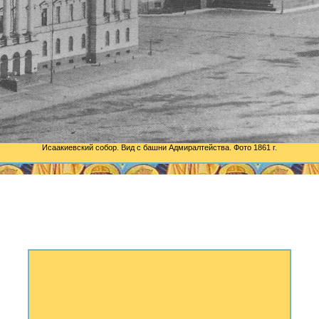
Исаакиевский собор. Вид с башни Адмиралтейства. Фото 1861 г.