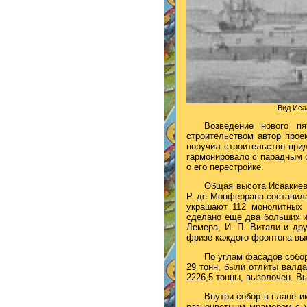
Вид Иса
Возведение нового п
строительством автор прое
поручил строительство при
гармонировало с парадным о
о его перестройке.
Общая высота Исаакиевс
Р. де Монферрана составила
украшают 112 монолитных к
сделано еще два больших и
Лемера, И. П. Витали и др
фризе каждого фронтона вы
По углам фасадов собо
29 тонн, были отлиты валд
2226,5 тонны, вызолочен. Вы
Внутри собор в плане 
разноцветным мрамором с у