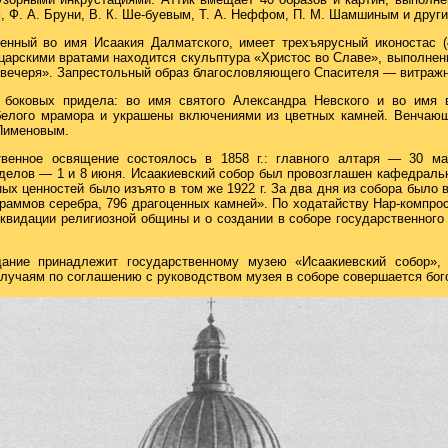
м, Ф. А. Бруни, В. К. Ше-буевым, Т. А. Неффом, П. М. Шамшиным и други
енный во имя Исаакия Далматского, имеет трехъярусный иконостас 
арскими вратами находится скульптура «Христос во Славе», выполненн
 вечеря». Запрестольный образ благословляющего Спасителя — витраж
 боковых придела: во имя святого Александра Невского и во имя 
белого мрамора и украшены включениями из цветных камней. Венчающ
 Пименовым.
твенное освящение состоялось в 1858 г.: главного алтаря — 30 ма
иделов — 1 и 8 июня. Исаакиевский собор был провозглашен кафедраль
ных ценностей было изъято в том же 1922 г. За два дня из собора было 
граммов серебра, 796 драгоценных камней». По ходатайству Нар-компро
видации религиозной общины и о создании в соборе государственного 
ание принадлежит государственному музею «Исаакиевский собор»,
случаям по соглашению с руководством музея в соборе совершается бог