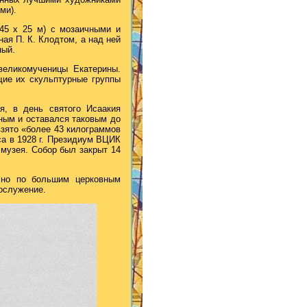
ми).
(45 х 25 м) с мозаичными и
ая П. К. Клодтом, а над ней
ный.
великомученицы Екатерины.
ие их скульптурные группы
я, в день святого Исаакия
ным и оставался таковым до
взято «более 43 килограммов
са в 1928 г. Президиум ВЦИК
музея. Собор был закрыт 14
 но по большим церковным
ослужение.