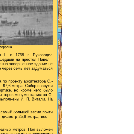
феррана.
ы II в 1768 г. Руководил
ошедший на престол Павел I
ешно завершенное здание не
е через семь лет задуматься
 по проекту архитектора О.-
— 97,6 метра. Собор снаружи
ортике, но кроме него было
ьпторов-монументалистов Ф.
выполнены И. П. Витали. На
 самый большой весил почти
 диаметр 25,8 метра, вес —
ратных метров. Пол выложен
ненных лучшими художниками