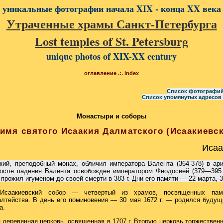
уникальные фотографии начала XIX - конца XX века
Утраченные храмы Санкт-Петербурга
Lost temples of St. Petersburg
unique photos of XIX-XX century
оглавление .:. index
Список фотографий
Список упомянутых адресов 
Монастыри и соборы
имя святого Исаакия Далматского (Исаакиевс
Исаа
ий, преподобный монах, обличил императора Валента (364-378) в ари
осле падения Валента освобожден императором Феодосией (379—395 г
прожил игуменом до своей смерти в 383 г. Дни его памяти — 22 марта, 3
саакиевский собор — четвертый из храмов, посвященных памя
лтейства. В день его поминовения — 30 мая 1672 г. — родился будущ
а.
деревянная церковь, освященная в 1707 г. Вторую церковь торжественно