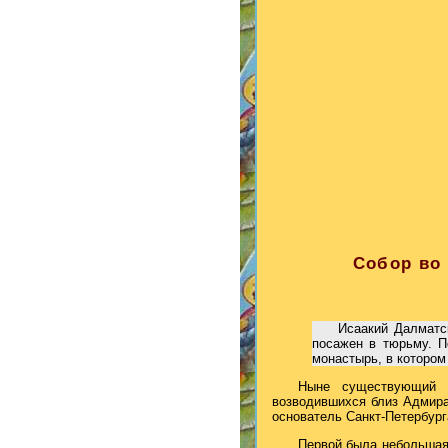
Собор во 
Исаакий Далматск
посажен в тюрьму. П
монастырь, в котором 
Ныне существующий И
возводившихся близ Адмира
основатель Санкт-Петербург
Первой была небольшая 