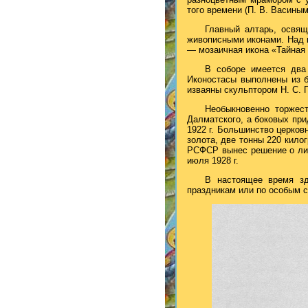
того времени (П. В. Васины
Главный алтарь, освящ
живописными иконами. Над ц
— мозаичная икона «Тайная
В соборе имеется два
Иконостасы выполнены из 
изваяны скульптором Н. С.
Необыкновенно торжес
Далматского, а боковых пр
1922 г. Большинство церков
золота, две тонны 220 кило
РСФСР вынес решение о лик
июля 1928 г.
В настоящее время зд
праздникам или по особым 