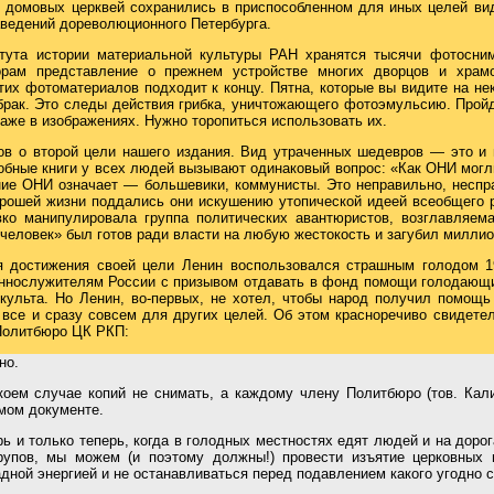
 домовых церквей сохранились в приспособленном для иных целей вид
аведений дореволюционного Петербурга.
тута истории материальной культуры РАН хранятся тысячи фотосним
орам представление о прежнем устройстве многих дворцов и храмо
тих фотоматериалов подходит к концу. Пятна, которые вы видите на н
брак. Это следы действия грибка, уничтожающего фотоэмульсию. Прой
аже в изображениях. Нужно торопиться использовать их.
ов о второй цели нашего издания. Вид утраченных шедевров — это и 
добные книги у всех людей вызывают одинаковый вопрос: «Как ОНИ могл
ние ОНИ означает — большевики, коммунисты. Это неправильно, неспр
рошей жизни поддались они искушению утопической идеей всеобщего р
ко манипулировала группа политических авантюристов, возглавляе
человек» был готов ради власти на любую жестокость и загубил миллио
я достижения своей цели Ленин воспользовался страшным голодом 19
еннослужителям России с призывом отдавать в фонд помощи голодающи
ульта. Но Ленин, во-первых, не хотел, чтобы народ получил помощь 
 все и сразу совсем для других целей. Об этом красноречиво свидетел
Политбюро ЦК РКП:
но.
коем случае копий не снимать, а каждому члену Политбюро (тов. Кал
амом документе.
рь и только теперь, когда в голодных местностях едят людей и на доро
рупов, мы можем (и поэтому должны!) провести изъятие церковных 
дной энергией и не останавливаться перед подавлением какого угодно с