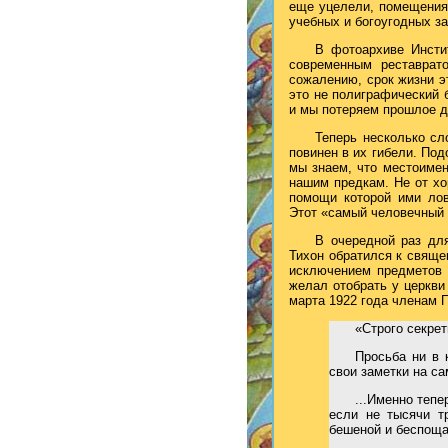
еще уцелели, помещения
учебных и богоугодных з
В фотоархиве Инсти
современным реставрат
сожалению, срок жизни э
это не полиграфический 
и мы потеряем прошлое д
Теперь несколько сл
повинен в их гибели. По
мы знаем, что местоиме
нашим предкам. Не от хо
помощи которой ими лов
Этот «самый человечный 
В очередной раз дл
Тихон обратился к свящ
исключением предметов к
желал отобрать у церкви
марта 1922 года членам 
«Строго секрет
Просьба ни в 
свои заметки на с
...Именно тепе
если не тысячи т
бешеной и беспоща