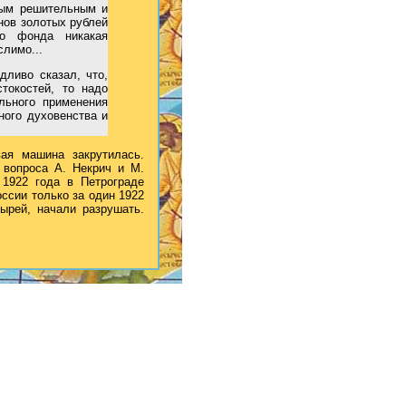
мым решительным и
нов золотых рублей
го фонда никакая
слимо...
едливо сказал, что,
токостей, то надо
льного применения
ного духовенства и
ая машина закрутилась.
 вопроса А. Некрич и М.
 1922 года в Петрограде
ссии только за один 1922
ырей, начали разрушать.