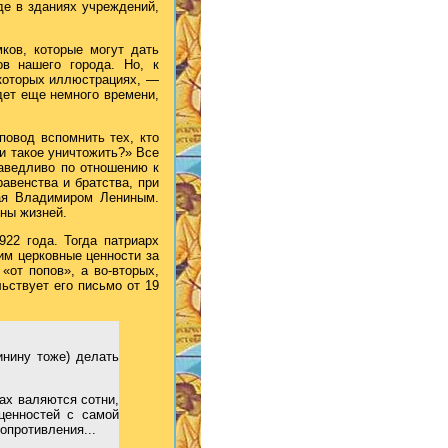
е в зданиях учреждений,
ков, которые могут дать
в нашего города. Но, к
екоторых иллюстрациях, —
дет еще немного времени,
повод вспомнить тех, кто
и такое уничтожить?» Все
аведливо по отношению к
авенства и братства, при
мая Владимиром Лениным.
ны жизней.
22 года. Тогда патриарх
м церковные ценности за
«от попов», а во-вторых,
ьствует его письмо от 19
инину тоже) делать
гах валяются сотни,
ценностей с самой
опротивления...