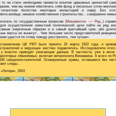
 то ни стало необходимо провести изъятие церковных ценностей са
азом, чем мы можем обеспечить себе фонд в несколько сотен миллио
 гигантские богатства некоторых монастырей и лавр). Без это
бота вообще, никакое хозяйственное строительство... совершенно немы
сатель по государственным вопросам (
Макиавелли. -— Ред.,
) справ
для осуществления известной политической цели пойти на ряд жес
самым энергичным образом и в самый кратчайший срок, ибо длите
ные массы не вынесут... Чем большее число представителей реакцион
азии удастся по этому поводу расстрелять, тем лучше».
остановление ЦК РКП было принято 20 марта 1922 года, и кровав
служителей и верующих жестоко подавлялось. Исследователи этого
 у власти» приводят ужасающие данные. В частности, уже в июле
 десятерых обвиняемых, включая митрополита Вениамина. А всего по Ро
100 священнослужителей. Оскверненные храмы, оставшиеся без паст
ают следы...
 «Литера», 2003