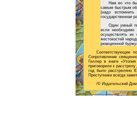
Нам во что бы
самым быстрым обр
(надо вспомнить
государственная ра
Один умный пи
если необходимо 
осуществлять их 
жестокостей народ
реакционной буржу
Соответствующее п
Сопротивление священно
Геллер в книге «Утопия
приговорили к расстрелу
год было расстреляно 8
Преступники всегда замет
/© Издательский Дом